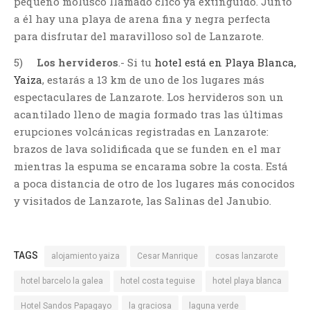
pequeño molusco llamado clico ya extinguido. Junto
a él hay una playa de arena fina y negra perfecta
para disfrutar del maravilloso sol de Lanzarote.
5)
Los hervideros
.- Si tu
hotel está en Playa Blanca,
Yaiza
, estarás a 13 km de uno de los lugares más
espectaculares de Lanzarote. Los hervideros son un
acantilado lleno de magia formado tras las últimas
erupciones volcánicas registradas en Lanzarote:
brazos de lava solidificada que se funden en el mar
mientras la espuma se encarama sobre la costa. Está
a poca distancia de otro de los lugares más conocidos
y visitados de Lanzarote, las Salinas del Janubio.
TAGS
alojamiento yaiza
Cesar Manrique
cosas lanzarote
hotel barcelo la galea
hotel costa teguise
hotel playa blanca
Hotel Sandos Papagayo
la graciosa
laguna verde