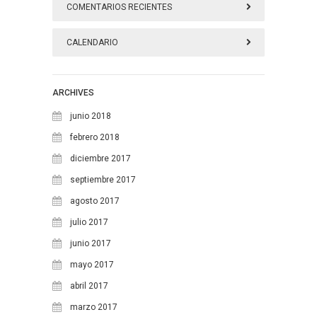
COMENTARIOS RECIENTES
CALENDARIO
agosto 2026
ARCHIVES
L
M
X
J
V
S
D
junio 2018
1
2
febrero 2018
diciembre 2017
3
4
5
6
7
8
9
septiembre 2017
10
11
12
13
14
15
16
agosto 2017
17
18
19
20
21
22
23
julio 2017
24
25
26
27
28
29
30
junio 2017
mayo 2017
31
abril 2017
marzo 2017