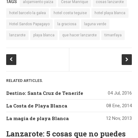
TAGS
alojamiento yaiza
Cesar Manrique
cosas lanzarote
hotel barcelo la galea
hotel costa teguise
hotel playa blanca
Hotel Sandos Papagayo
la graciosa
laguna verde
lanzarote
playa blanca
que hacer lanzarote
timanfaya
RELATED ARTICLES.
Destino: Santa Cruz de Tenerife
04 Jul, 2016
La Costa de Playa Blanca
08 Ene, 2014
La magia de playa Blanca
12 Nov, 2013
Lanzarote: 5 cosas que no puedes