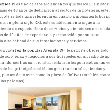
enida 19
es uno de esos alojamientos que marcan la histori
ás de 40 años de dedicación al sector de la hotelería, este 
Bogotá es toda una referencia en cuanto a alojamiento busin
ra, en pleno siglo XXI, este establecimiento sigue a la
iendo un espacio lleno de servicios y atenciones orientada
s de 40 años de experiencia y reconocido por su trato
a alta calidad de sus instalaciones y servicios.
s un
hotel en la popular Avenida 19
– le permite ofrecer todo 
 de ocio, relax y negocios a sus huéspedes en un radio de a
ando: centros comerciales, restaurantes gourmet, zonas v
s de los principales edificios gubernamentales, tiendas y
o, puntos de interés como la plaza de Bolívar (también cono
 las palomas)…