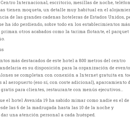
Centro Internacional, escritorio, mesillas de noche, teléfo
odas tienen moqueta, un detalle muy habitual en el alojamie
ncia de las grandes cadenas hoteleras de Estados Unidos, p
se ha ido perdiendo, sobre todo en los establecimientos más
priman otros acabados como la tarima flotante, el parquet
ño.
ss
ntos más destacados de este hotel a 800 metros del centro
Candelaria es su disposición para la organización de evento
alones se completan con conexión a Internet gratuita en to
os al aeropuerto (eso sí, con coste adicional), aparcamiento 
 gratis para clientes, restaurante con menús ejecutivos…
que el hotel Avenida 19 ha sabido mimar como nadie es el d
esde las 6 de la madrugada hasta las 10 de la noche y
 dar una atención personal a cada huésped.