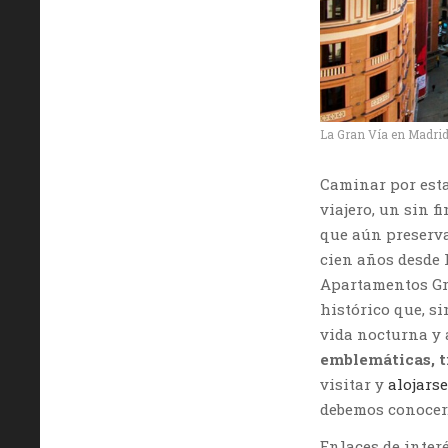
La Gran Vía en Madri
Caminar por esta
viajero, un sin 
que aún preserva
cien años desde l
Apartamentos Gr
histórico que, s
vida nocturna y 
emblemáticas, ti
visitar y
alojars
debemos conocer
Enlaces de interé