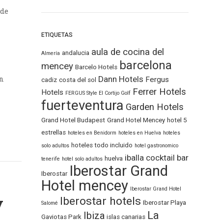
 de
ETIQUETAS
aula de cocina del
andalucia
Almería
barcelona
mencey
Barcelo Hotels
in
Dann Hotels
Fergus
cadiz
costa del sol
Ferrer Hotels
Hotels
FERGUS Style El Cortijo Golf
fuerteventura
Garden Hotels
Grand Hotel Budapest
Grand Hotel Mencey
hotel 5
estrellas
hoteles en Benidorm
hoteles en Huelva
hoteles
hoteles todo incluido
solo adultos
hotel gastronomico
iballa cocktail bar
huelva
tenerife
hotel solo adultos
Iberostar Grand
Iberostar
Hotel mencey
Iberostar Grand Hotel
y
Iberostar hotels
Iberostar Playa
Salomé
La
Ibiza
Gaviotas Park
islas canarias