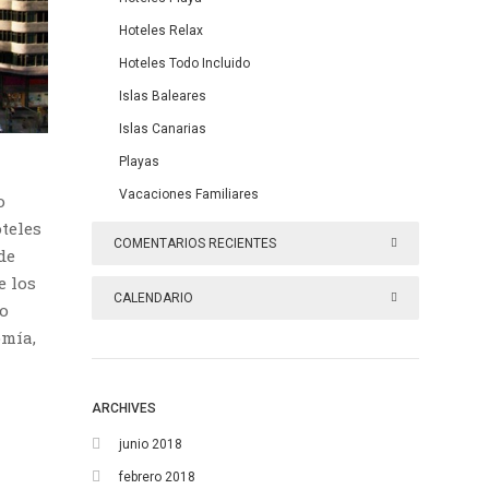
Hoteles Relax
Hoteles Todo Incluido
Islas Baleares
Islas Canarias
Playas
Vacaciones Familiares
o
oteles
COMENTARIOS RECIENTES
de
e los
CALENDARIO
io
omía,
septiembre 2014
L
M
X
J
V
S
D
ARCHIVES
1
2
3
4
5
6
7
junio 2018
febrero 2018
8
9
10
11
12
13
14