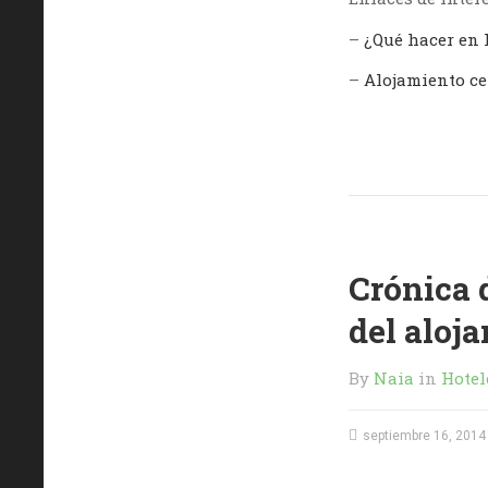
–
¿Qué hacer en 
–
Alojamiento ce
Crónica d
del aloj
By
Naia
in
Hotel
septiembre 16, 2014