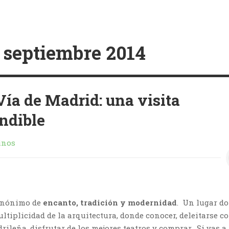
:
septiembre 2014
Vía de Madrid: una visita
ndible
inos
sinónimo de
encanto, tradición y modernidad
. Un lugar d
ltiplicidad de la arquitectura, donde conocer, deleitarse co
ileña, disfrutar de los mejores teatros y comprar. Si vas a