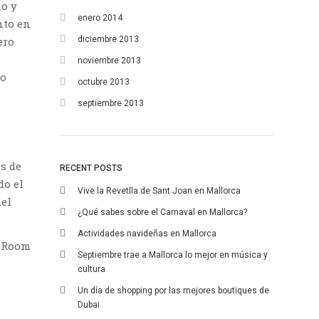
no y
enero 2014
nto en
diciembre 2013
ero
noviembre 2013
 o
octubre 2013
septiembre 2013
s de
RECENT POSTS
do el
Vive la Revetlla de Sant Joan en Mallorca
del
¿Qué sabes sobre el Carnaval en Mallorca?
Actividades navideñas en Mallorca
e Room
Septiembre trae a Mallorca lo mejor en música y
cultura
Un día de shopping por las mejores boutiques de
Dubai