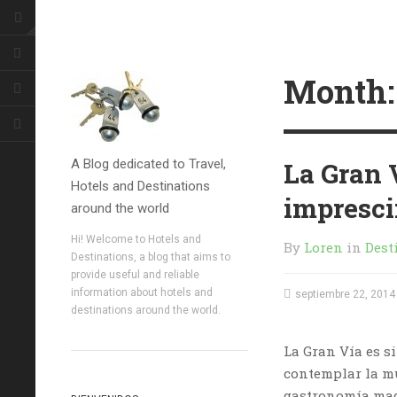
Month
A Blog dedicated to Travel,
La Gran 
Hotels and Destinations
impresci
around the world
Hi! Welcome to Hotels and
By
Loren
in
Dest
Destinations, a blog that aims to
provide useful and reliable
information about hotels and
septiembre 22, 2014
destinations around the world.
La Gran Vía es 
contemplar la mu
gastronomía madr