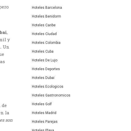
pero
Hoteles Barcelona
Hoteles Benidorm
Hoteles Caribe
bai
,
Hoteles Ciudad
mil y
Hoteles Colombia
a
. Un
Hoteles Cuba
ue
Hoteles De Lujo
las
Hoteles Deportes
Hoteles Dubai
Hoteles Ecologicos
Hoteles Gastronomicos
Hoteles Golf
a de
en la
Hoteles Madrid
es son
Hoteles Parejas
Hoteles Playa