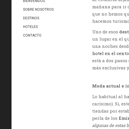
BIENVENIDOS
mañana para ir d
SOBRE NOSOTROS
que no hemos que
DESTINOS
hacemos turismo 
HOTELES
Uno de esos
dest
CONTACTO
un lugar en el qu
una noches desd
hotel en el centr
está a dos pasos 
más exclusivas y
Moda actual e 
Lo habitual al ha
carísimo). Sí, es
tiendas por esta
perla de los
Emir
algunas de estas 