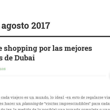
:
agosto 2017
e shopping por las mejores
s de Dubai
nos
cada viajero es un mundo, lo ideal -en esto de regalarse via
 es hacer un
planning
de “visitas imprescindibles” para cada
ndo (en la medida de lo posible) una jornada completa o una