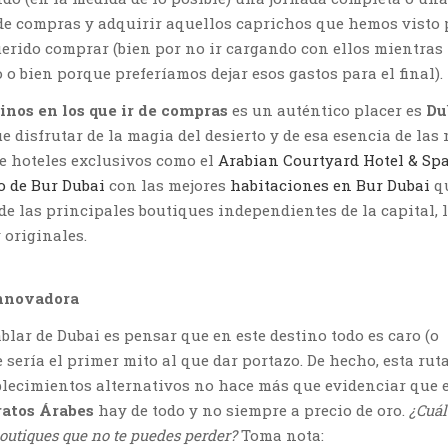
e compras y adquirir aquellos caprichos que hemos visto 
rido comprar (bien por no ir cargando con ellos mientras
o bien porque preferíamos dejar esos gastos para el final).
inos en los que ir de compras
es un auténtico placer es
Du
e disfrutar de la magia del desierto y de esa esencia de las 
e hoteles exclusivos como el
Arabian Courtyard Hotel & Sp
o de Bur Dubai
con las mejores
habitaciones en Bur Dubai
q
de las principales boutiques independientes de la capital, 
 originales.
innovadora
blar de Dubai es pensar que en este destino todo es caro (o
te sería el primer mito al que dar portazo. De hecho, esta rut
blecimientos alternativos no hace más que evidenciar que 
atos Árabes
hay de todo y no siempre a precio de oro.
¿Cuál
boutiques que no te puedes perder?
Toma nota: