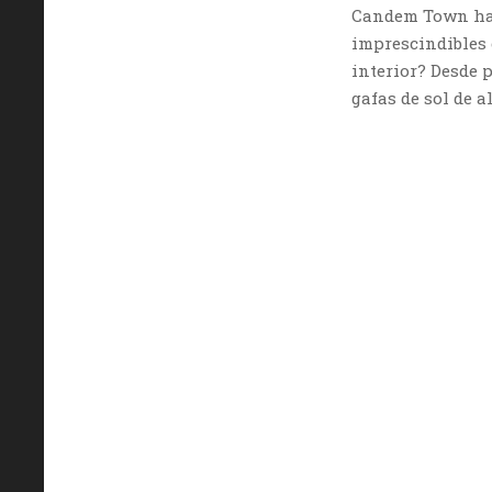
Candem Town hac
imprescindibles 
interior? Desde 
gafas de sol de a