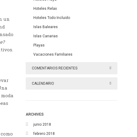
Hoteles Relax
Hoteles Todo Incluido
on un
and
Islas Baleares
ensado
Islas Canarias
ce?
Playas
tivos.
Vacaciones Familiares
COMENTARIOS RECIENTES
evar
CALENDARIO
 Una
a moda
agosto 2017
peas
L
M
X
J
V
S
D
ARCHIVES
1
2
3
4
5
6
junio 2018
s como
febrero 2018
7
8
9
10
11
12
13