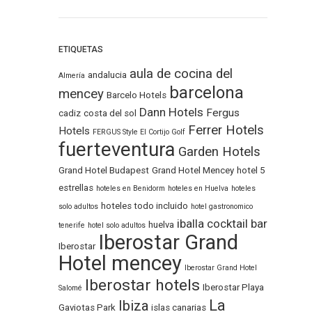
ETIQUETAS
aula de cocina del
andalucia
Almería
barcelona
mencey
Barcelo Hotels
Dann Hotels
Fergus
cadiz
costa del sol
Ferrer Hotels
Hotels
FERGUS Style El Cortijo Golf
fuerteventura
Garden Hotels
Grand Hotel Budapest
Grand Hotel Mencey
hotel 5
estrellas
hoteles en Benidorm
hoteles en Huelva
hoteles
hoteles todo incluido
solo adultos
hotel gastronomico
iballa cocktail bar
huelva
tenerife
hotel solo adultos
Iberostar Grand
Iberostar
Hotel mencey
Iberostar Grand Hotel
Iberostar hotels
Iberostar Playa
Salomé
La
Ibiza
Gaviotas Park
islas canarias