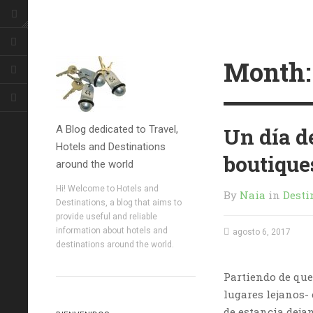
Month
A Blog dedicated to Travel,
Un día d
Hotels and Destinations
boutique
around the world
Hi! Welcome to Hotels and
By
Naia
in
Desti
Destinations, a blog that aims to
provide useful and reliable
information about hotels and
agosto 6, 2017
destinations around the world.
Partiendo de que 
lugares lejanos-
de estancia deja