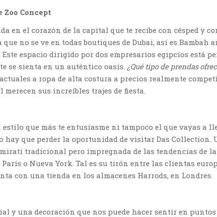
 Zoo Concept
da en el corazón de la capital que te recibe con césped y c
 que no se ve en todas boutiques de Dubai, así es Bambah 
 Este espacio dirigido por dos empresarios egipcios está p
te se sienta en un auténtico oasis.
¿Qué tipo de prendas ofre
actuales a ropa de alta costura a precios realmente competi
merecen sus increíbles trajes de fiesta.
 estilo que más te entusiasme ni tampoco el que vayas a ll
no hay que perder la oportunidad de visitar Das Collection.
miratí tradicional pero impregnada de las tendencias de l
 París o Nueva York. Tal es su tirón entre las clientas euro
nta con una tienda en los almacenes Harrods, en Londres.
e
ial y una decoración que nos puede hacer sentir en punto