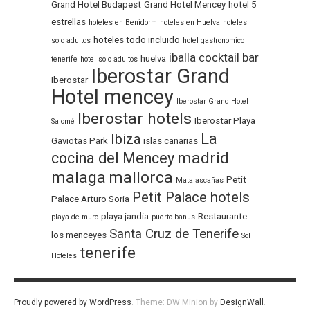
Grand Hotel Budapest
Grand Hotel Mencey
hotel 5
estrellas
hoteles en Benidorm
hoteles en Huelva
hoteles
hoteles todo incluido
solo adultos
hotel gastronomico
iballa cocktail bar
huelva
tenerife
hotel solo adultos
Iberostar Grand
Iberostar
Hotel mencey
Iberostar Grand Hotel
Iberostar hotels
Iberostar Playa
Salomé
La
Ibiza
Gaviotas Park
islas canarias
madrid
cocina del Mencey
malaga
mallorca
Petit
Matalascañas
Petit Palace hotels
Palace Arturo Soria
playa jandia
Restaurante
playa de muro
puerto banus
Santa Cruz de Tenerife
los menceyes
Sol
tenerife
Hoteles
Proudly powered by WordPress
.
Theme: DW Minion by
DesignWall
.