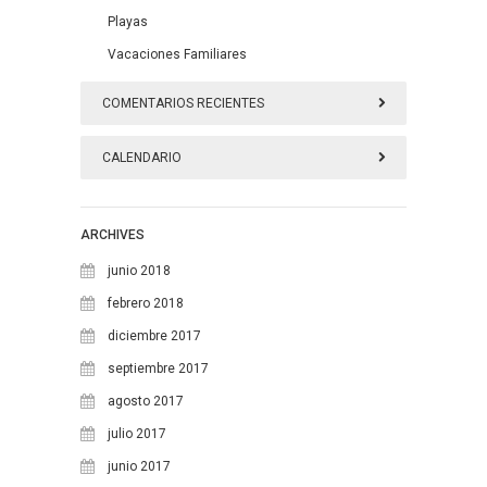
Playas
Vacaciones Familiares
COMENTARIOS RECIENTES
CALENDARIO
agosto 2026
ARCHIVES
L
M
X
J
V
S
D
junio 2018
1
2
febrero 2018
diciembre 2017
3
4
5
6
7
8
9
septiembre 2017
10
11
12
13
14
15
16
agosto 2017
17
18
19
20
21
22
23
julio 2017
24
25
26
27
28
29
30
junio 2017