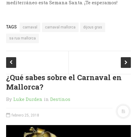
mediterráneo esta Semana Santa. ¡Te esperamos!
TAGS
carnaval
carnaval mallorca
dijous gras
sa rua mallorca
¿Qué sabes sobre el Carnaval en
Mallorca?
By
Luke Durden
in
Destinos
febrero 25, 2018