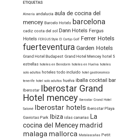
ETIQUETAS
aula de cocina del
andalucia
Almería
barcelona
mencey
Barcelo Hotels
Dann Hotels
Fergus
cadiz
costa del sol
Ferrer Hotels
Hotels
FERGUS Style El Cortijo Golf
fuerteventura
Garden Hotels
Grand Hotel Budapest
Grand Hotel Mencey
hotel 5
estrellas
hoteles en Benidorm
hoteles en Huelva
hoteles
hoteles todo incluido
solo adultos
hotel gastronomico
iballa cocktail bar
huelva
tenerife
hotel solo adultos
Iberostar Grand
Iberostar
Hotel mencey
Iberostar Grand Hotel
Iberostar hotels
Iberostar Playa
Salomé
La
Ibiza
Gaviotas Park
islas canarias
madrid
cocina del Mencey
malaga
mallorca
Petit
Matalascañas