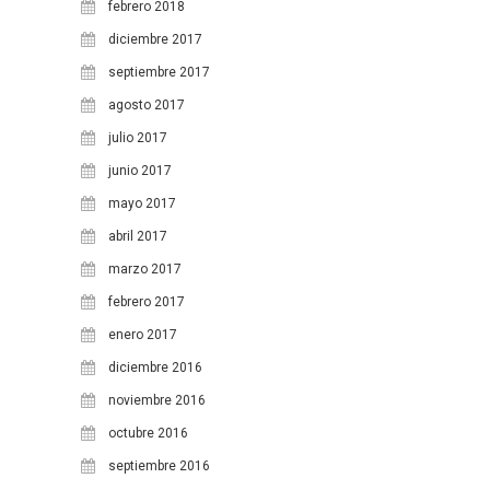
1
febrero 2018
diciembre 2017
2
3
4
5
6
7
8
septiembre 2017
9
10
11
12
13
14
15
agosto 2017
16
17
18
19
20
21
22
julio 2017
23
24
25
26
27
28
29
junio 2017
mayo 2017
30
31
abril 2017
marzo 2017
febrero 2017
enero 2017
diciembre 2016
noviembre 2016
octubre 2016
septiembre 2016