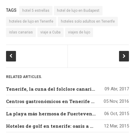
TAGS
hotel 5 estrellas
hotel de lujo en Budapest
hoteles de lujo en Tenerife
hoteles solo adultos en Tenerife
islas canarias
viaje a Cuba
viajes de lujo
RELATED ARTICLES.
Tenerife, la cuna del folclore canario más auténtico
09 Abr, 2017
Centros gastronómicos en Tenerife para una escapada de otoño
05 Nov, 2016
La playa más hermosa de Fuerteventura
06 Oct, 2015
Hoteles de golf en tenerife: oasis a orillas del atlántico
12 Mar, 2015