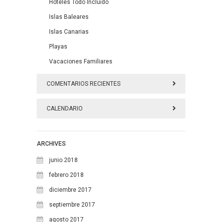
Hoteles Todo Incluido
Islas Baleares
Islas Canarias
Playas
Vacaciones Familiares
COMENTARIOS RECIENTES
CALENDARIO
agosto 2026
ARCHIVES
L
M
X
J
V
S
D
junio 2018
1
2
febrero 2018
diciembre 2017
3
4
5
6
7
8
9
septiembre 2017
10
11
12
13
14
15
16
agosto 2017