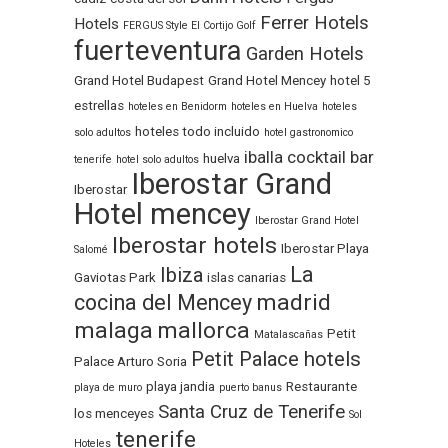
Ferrer Hotels
Hotels
FERGUS Style El Cortijo Golf
fuerteventura
Garden Hotels
Grand Hotel Budapest
Grand Hotel Mencey
hotel 5
estrellas
hoteles en Benidorm
hoteles en Huelva
hoteles
hoteles todo incluido
solo adultos
hotel gastronomico
iballa cocktail bar
huelva
tenerife
hotel solo adultos
Iberostar Grand
Iberostar
Hotel mencey
Iberostar Grand Hotel
Iberostar hotels
Iberostar Playa
Salomé
La
Ibiza
Gaviotas Park
islas canarias
madrid
cocina del Mencey
malaga
mallorca
Petit
Matalascañas
Petit Palace hotels
Palace Arturo Soria
playa jandia
Restaurante
playa de muro
puerto banus
Santa Cruz de Tenerife
los menceyes
Sol
tenerife
Hoteles