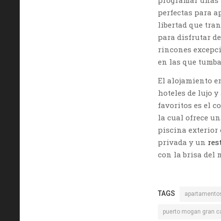
programar unas
perfectas para a
libertad que tra
para disfrutar d
rincones excepci
en las que tumba
El alojamiento e
hoteles de lujo 
favoritos es el 
la cual ofrece u
piscina exterior
privada y un
res
con la brisa del 
TAGS
apartamento
puerto mogan gran c