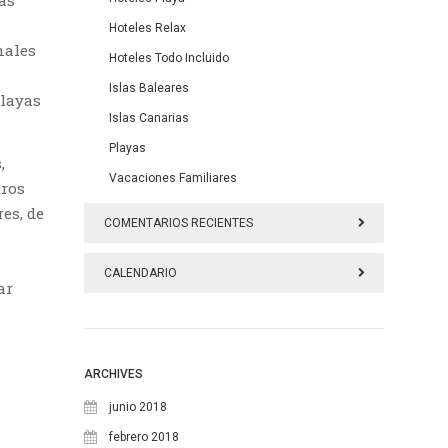
as
Hoteles Relax
nales
Hoteles Todo Incluido
Islas Baleares
playas
Islas Canarias
Playas
,
Vacaciones Familiares
tros
es, de
COMENTARIOS RECIENTES
CALENDARIO
ar
agosto 2026
L
M
X
J
V
S
D
ARCHIVES
1
2
junio 2018
febrero 2018
3
4
5
6
7
8
9