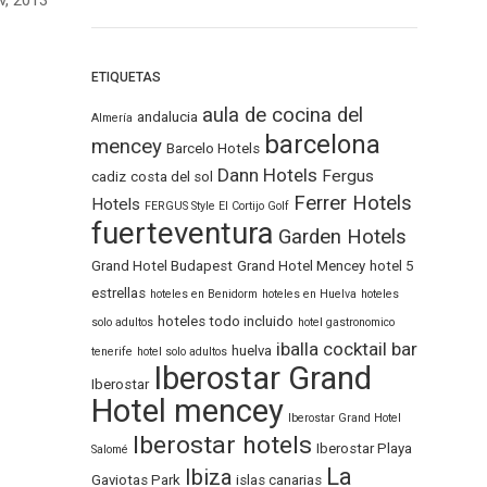
v, 2013
ETIQUETAS
aula de cocina del
andalucia
Almería
barcelona
mencey
Barcelo Hotels
Dann Hotels
Fergus
cadiz
costa del sol
Ferrer Hotels
Hotels
FERGUS Style El Cortijo Golf
fuerteventura
Garden Hotels
Grand Hotel Budapest
Grand Hotel Mencey
hotel 5
estrellas
hoteles en Benidorm
hoteles en Huelva
hoteles
hoteles todo incluido
solo adultos
hotel gastronomico
iballa cocktail bar
huelva
tenerife
hotel solo adultos
Iberostar Grand
Iberostar
Hotel mencey
Iberostar Grand Hotel
Iberostar hotels
Iberostar Playa
Salomé
La
Ibiza
Gaviotas Park
islas canarias