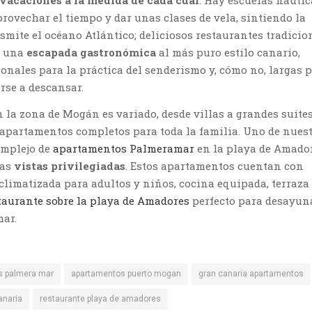
vacaciones a la medida de cada cual
. Hay escuelas náutic
provechar el tiempo y dar unas clases de vela, sintiendo la
nsmite el océano Atlántico; deliciosos restaurantes tradicio
e una
escapada gastronómica
al más puro estilo canario,
onales para la práctica del senderismo y, cómo no, largas 
rse a descansar.
n la zona de Mogán es variado, desde villas a grandes suites
y apartamentos completos para toda la familia. Uno de nues
complejo de
apartamentos Palmeramar
en la playa de Amador
nas
vistas privilegiadas
. Estos apartamentos cuentan con
 climatizada para adultos y niños, cocina equipada, terraza
taurante sobre la playa de Amadores
perfecto para desayun
mar.
s palmera mar
apartamentos puerto mogan
gran canaria apartamentos
anaria
restaurante playa de amadores