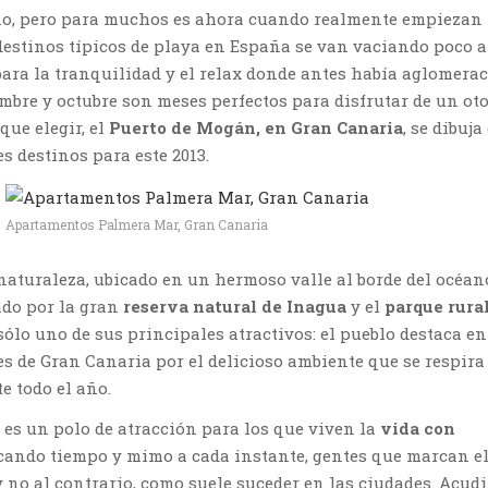
no, pero para muchos es ahora cuando realmente empiezan 
destinos típicos de playa en España se van vaciando poco 
para la tranquilidad y el relax donde antes había aglomera
embre y octubre son meses perfectos para disfrutar de un ot
 que elegir, el
Puerto de Mogán, en
Gran Canaria
, se dibuj
s destinos para este 2013.
Apartamentos Palmera Mar, Gran Canaria
naturaleza, ubicado en un hermoso valle al borde del océan
ado por la gran
reserva natural de Inagua
y el
parque rural
 sólo uno de sus principales atractivos: el pueblo destaca en
es de Gran Canaria por el delicioso ambiente que se respira
e todo el año.
es un polo de atracción para los que viven la
vida con
icando tiempo y mimo a cada instante, gentes que marcan e
 no al contrario, como suele suceder en las ciudades. Acudir