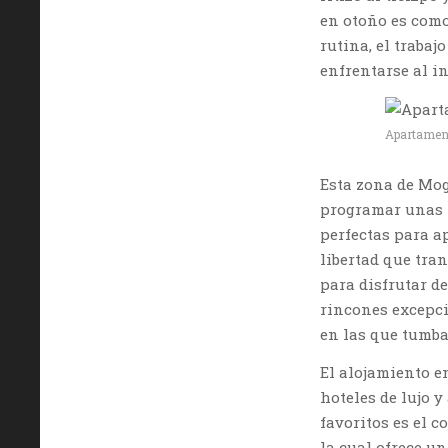
en otoño es como
rutina, el trabaj
enfrentarse al i
Apartament
Esta zona de Mog
programar unas
perfectas para a
libertad que tra
para disfrutar d
rincones excepci
en las que tumba
El alojamiento e
hoteles de lujo 
favoritos es el 
la cual ofrece u