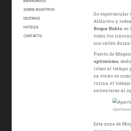
BIENVENIDOS
SOBRE NOSOTROS
Su espectacular 
DESTINOS
Atlántico y rode
HOTELES
Roque Rublo
, es
todos los rincon
CONTACTO
sus calles durant
Puerto de Mogán 
optimismo
, ded
ritmo al tiempo y
en otoño es como
rutina, el trabaj
enfrentarse al i
Apartament
Esta zona de Mog