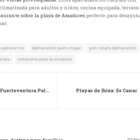
 climatizada para adultos y niños, cocina equipada, terraza
taurante sobre la playa de Amadores
perfecto para desayun
mar.
s palmera mar
apartamentos puerto mogan
gran canaria apartamentos
anaria
restaurante playa de amadores
Iberostar Fuerteventura Palace: el hotel romántico de Playa de Jandía
Playas de Ibiza: Es Canar