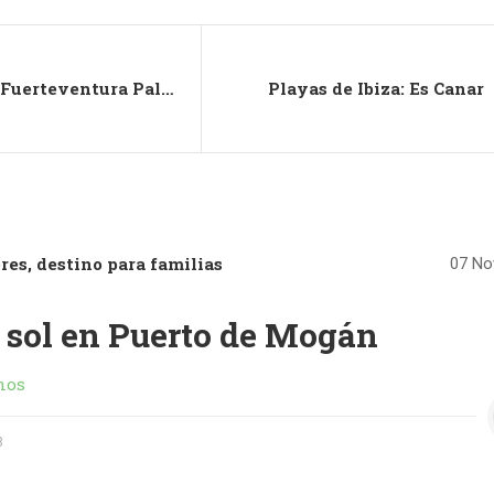
Iberostar Fuerteventura Palace: el hotel romántico de Playa de Jandía
Playas de Ibiza: Es Canar
es, destino para familias
07 No
 sol en Puerto de Mogán
nos
3