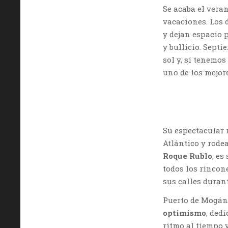
Se acaba el vera
vacaciones. Los 
y dejan espacio 
y bullicio. Septi
sol y, si tenemos
uno de los mejore
Su espectacular 
Atlántico y rode
Roque Rublo
, es
todos los rincon
sus calles durant
Puerto de Mogán 
optimismo
, ded
ritmo al tiempo y