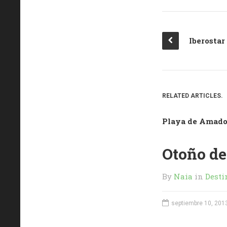
RELATED ARTICLES.
Playa de Amador
Otoño de
By
Naia
in
Desti
septiembre 10, 201