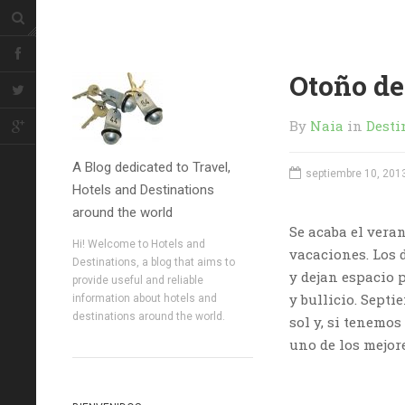
Otoño de
By
Naia
in
Desti
A Blog dedicated to Travel,
septiembre 10, 201
Hotels and Destinations
around the world
Se acaba el vera
Hi! Welcome to Hotels and
vacaciones. Los 
Destinations, a blog that aims to
y dejan espacio 
provide useful and reliable
y bullicio. Septi
information about hotels and
destinations around the world.
sol y, si tenemos
uno de los mejore