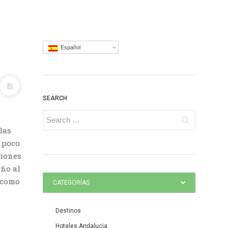
Español
SEARCH
las
a poco
ciones
oño al
a como
CATEGORÍAS
Destinos
Hoteles Andalucia