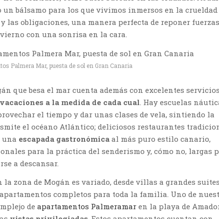
 un bálsamo para los que vivimos inmersos en la crueldad 
o y las obligaciones, una manera perfecta de reponer fuerzas
nvierno con una sonrisa en la cara.
os Palmera Mar, puesta de sol en Gran Canaria
án que besa el mar cuenta además con excelentes servicio
vacaciones a la medida de cada cual
. Hay escuelas náutic
provechar el tiempo y dar unas clases de vela, sintiendo la
nsmite el océano Atlántico; deliciosos restaurantes tradicio
e una
escapada gastronómica
al más puro estilo canario,
onales para la práctica del senderismo y, cómo no, largas 
rse a descansar.
n la zona de Mogán es variado, desde villas a grandes suites
y apartamentos completos para toda la familia. Uno de nues
complejo de
apartamentos Palmeramar
en la playa de Amador
nas
vistas privilegiadas
. Estos apartamentos cuentan con