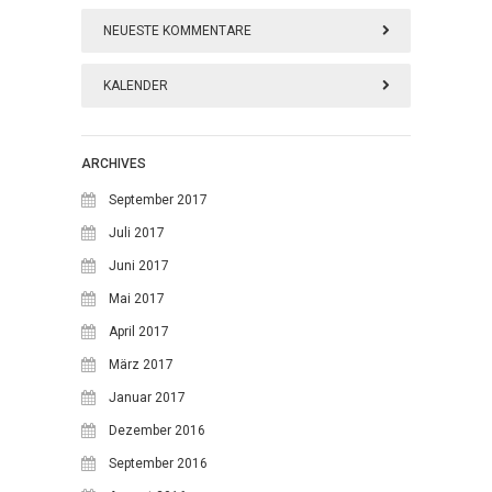
NEUESTE KOMMENTARE
KALENDER
August 2026
ARCHIVES
M
D
M
D
F
S
S
September 2017
1
2
Juli 2017
Juni 2017
3
4
5
6
7
8
9
Mai 2017
10
11
12
13
14
15
16
April 2017
17
18
19
20
21
22
23
März 2017
24
25
26
27
28
29
30
Januar 2017
Dezember 2016
31
September 2016