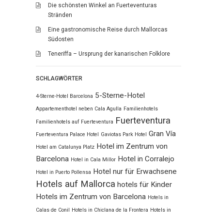
Die schönsten Winkel an Fuerteventuras
Stränden
Eine gastronomische Reise durch Mallorcas
Südosten
Teneriffa – Ursprung der kanarischen Folklore
SCHLAGWÖRTER
5-Sterne-Hotel
4-Sterne-Hotel Barcelona
Appartementhotel neben Cala Agulla
Familienhotels
Fuerteventura
Familienhotels auf Fuerteventura
Gran Vía
Fuerteventura Palace Hotel
Gaviotas Park Hotel
Hotel im Zentrum von
Hotel am Catalunya Platz
Barcelona
Hotel in Corralejo
Hotel in Cala Millor
Hotel nur für Erwachsene
Hotel in Puerto Pollensa
Hotels auf Mallorca
hotels für Kinder
Hotels im Zentrum von Barcelona
Hotels in
Calas de Conil
Hotels in Chiclana de la Frontera
Hotels in