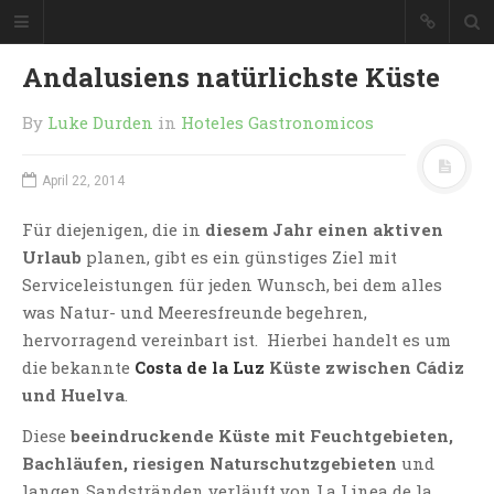
Andalusiens natürlichste Küste
By
Luke Durden
in
Hoteles Gastronomicos
April 22, 2014
Für diejenigen, die in
diesem Jahr einen aktiven
Urlaub
planen, gibt es ein günstiges Ziel mit
Serviceleistungen für jeden Wunsch, bei dem alles
was Natur- und Meeresfreunde begehren,
hervorragend vereinbart ist. Hierbei handelt es um
die bekannte
Costa de la Luz
Küste zwischen Cádiz
und Huelva
.
Diese
beeindruckende Küste mit Feuchtgebieten,
Bachläufen, riesigen Naturschutzgebieten
und
langen Sandstränden verläuft von La Linea de la