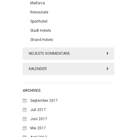
Mallorca
Reiseziele
Sporthotel
Stadt Hotels
Strand Hotels
NEUESTE KOMMENTARE
KALENDER
August 2026
ARCHIVES
M
D
M
D
F
S
S
September 2017
1
2
Juli 2017
Juni 2017
3
4
5
6
7
8
9
Mai 2017
10
11
12
13
14
15
16