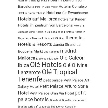
Hotel im Zentrum von
Hotel am Catalunya Platz
Barcelona
Hotel in Corralejo
Hotel in Cala Millor
Hotel nur für Erwachsene
Hotel in Puerto Pollensa
Hotels auf Mallorca
hotels für Kinder
Hotels im Zentrum von Barcelona
Hotels in
Calas de Conil
Hotels in Chiclana de la Frontera
Hotels in
Iberostar
Playa de La Barrosa
Hotels mit Miniklub
Hotels & Resorts
Jandia Strand
La
madrid
Boquería Markt
Las Ramblas
Olé Galeón
Mallorca
Mallorca mit kinder
Olé Hotels
Ibiza
Olé Olivina
Olé Tropical
Lanzarote
Tenerife
petit palace
Petit Palace Art
Petit Palace Arturo Soria
Gallery Hotel
petit
Hotel
Petit Palace Gran Vía Hotel
palace hotels
Pilar-Fest
Pilar-Stadtviertelfest
Strandresorts auf Lanzarote
Strände von Corralejo