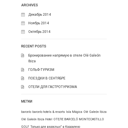
Август 2026
ARCHIVES
Пн
Вт
Ср
Чт
Пт
Сб
Вс
Декабрь 2014
1
2
Ноябрь 2014
Октябрь 2014
3
4
5
6
7
8
9
10
11
12
13
14
15
16
RECENT POSTS
17
18
19
20
21
22
23
Бронирование напрямую в отеле Olé Galeón
Ibiza
24
25
26
27
28
29
30
ГОЛЬФ-ТУРИЗМ
31
ПОЕЗДКИ В СЕНТЯБРЕ
ОТЕЛИ ДЛЯ ГАСТРОТУРИЗМА
МЕТКИ
barcelo
barcelo hotels & resorts
Isla Mágica
Olé Galeón Ibiza
Olé Galeón Ibiza Hotel
ОТЕЛЕ BARCELÓ MONTECASTILLO
GOLF
Только для взрослых" в Корралехо