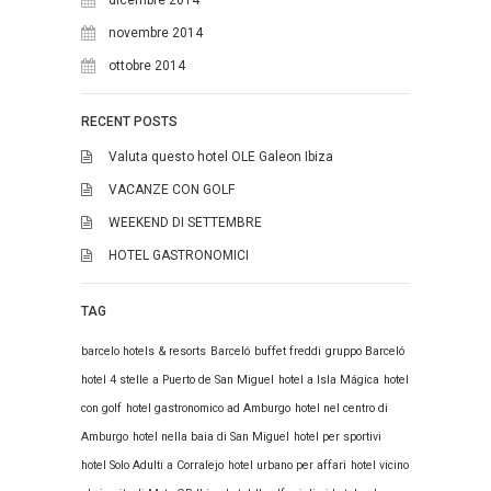
1
2
novembre 2014
ottobre 2014
3
4
5
6
7
8
9
10
11
12
13
14
15
16
RECENT POSTS
17
18
19
20
21
22
23
Valuta questo hotel OLE Galeon Ibiza
VACANZE CON GOLF
24
25
26
27
28
29
30
WEEKEND DI SETTEMBRE
31
HOTEL GASTRONOMICI
TAG
barcelo hotels & resorts
Barceló
buffet freddi
gruppo Barceló
hotel 4 stelle a Puerto de San Miguel
hotel a Isla Mágica
hotel
con golf
hotel gastronomico ad Amburgo
hotel nel centro di
Amburgo
hotel nella baia di San Miguel
hotel per sportivi
hotel Solo Adulti a Corralejo
hotel urbano per affari
hotel vicino