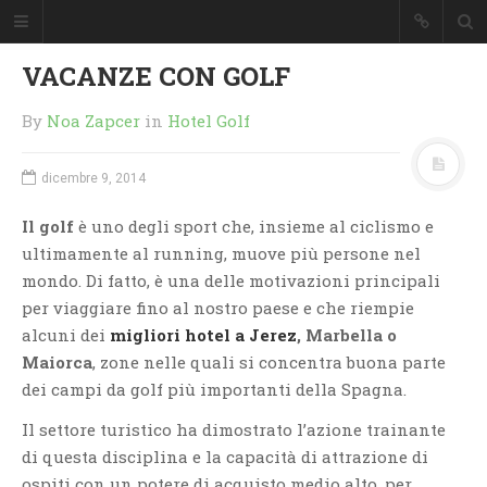
VACANZE CON GOLF
By
Noa Zapcer
in
Hotel Golf
dicembre 9, 2014
Il golf
è uno degli sport che, insieme al ciclismo e
ultimamente al running, muove più persone nel
mondo. Di fatto, è una delle motivazioni principali
per viaggiare fino al nostro paese e che riempie
alcuni dei
migliori hotel a Jerez
, Marbella o
Maiorca
, zone nelle quali si concentra buona parte
dei campi da golf più importanti della Spagna.
Il settore turistico ha dimostrato l’azione trainante
di questa disciplina e la capacità di attrazione di
ospiti con un potere di acquisto medio alto, per