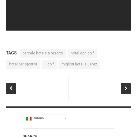
TAGS
barcelo hotels & resorts
hotel con golf
hotel per sportivi
Il golf
migliori hotel a Jerez
Italiano
SEARCH